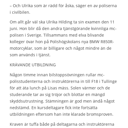
– Och Ulrika som är rädd för åska, säger en av poliserna
i civilbilen.
Om allt går väl ska Ulrika Hilding ta sin examen den 11
juni. Hon blir då den andra tjänstgörande kvinnliga mc-
polisen i Sverige. Tillsammans med elva blivande
kolleger övar hon på Polishögskolans nya BMW R850R-
motorcyklar, som är billigare och något mindre än de
som används i tjänst.
KRÄVANDE UTBILDNING
Någon timme innan bilstoppsövningen rullar mc-
polisstudenterna och instruktörerna in till F18 i Tullinge
för att äta lunch på Lisas mäss. Solen värmer och de
studerande tar av sig tröjor och blottar en mängd
skyddsutrustning. Stämningen är god men ändå något
nedstämd. En kursdeltagare fick inte fortsätta
utbildningen eftersom han inte klarade bromsproven.
Kraven är tuffa både på deltagarna och instruktörerna