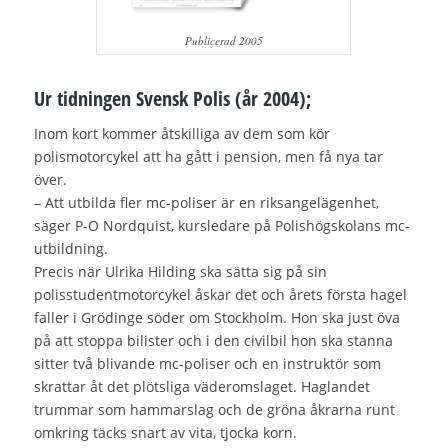
Publicerad 2005
Ur tidningen Svensk Polis (år 2004);
Inom kort kommer åtskilliga av dem som kör
polismotorcykel att ha gått i pension, men få nya tar
över.
– Att utbilda fler mc-poliser är en riksangelägenhet,
säger P-O Nordquist, kursledare på Polishögskolans mc-
utbildning.
Precis när Ulrika Hilding ska sätta sig på sin
polisstudentmotorcykel åskar det och årets första hagel
faller i Grödinge söder om Stockholm. Hon ska just öva
på att stoppa bilister och i den civilbil hon ska stanna
sitter två blivande mc-poliser och en instruktör som
skrattar åt det plötsliga väderomslaget. Haglandet
trummar som hammarslag och de gröna åkrarna runt
omkring täcks snart av vita, tjocka korn.