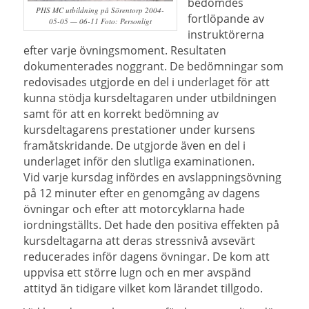
bedömdes
PHS MC utbildning på Sörentorp 2004-
fortlöpande av
05-05 — 06-11 Foto: Personligt
instruktörerna
efter varje övningsmoment. Resultaten
dokumenterades noggrant. De bedömningar som
redovisades utgjorde en del i underlaget för att
kunna stödja kursdeltagaren under utbildningen
samt för att en korrekt bedömning av
kursdeltagarens prestationer under kursens
framåtskridande. De utgjorde även en del i
underlaget inför den slutliga examinationen.
Vid varje kursdag infördes en avslappningsövning
på 12 minuter efter en genomgång av dagens
övningar och efter att motorcyklarna hade
iordningställts. Det hade den positiva effekten på
kursdeltagarna att deras stressnivå avsevärt
reducerades inför dagens övningar. De kom att
uppvisa ett större lugn och en mer avspänd
attityd än tidigare vilket kom lärandet tillgodo.