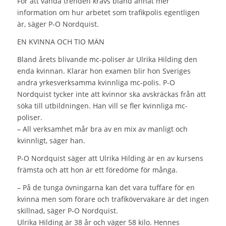
För att vända trenden krävs bland annat mer
information om hur arbetet som trafikpolis egentligen
är, säger P-O Nordquist.
EN KVINNA OCH TIO MÄN
Bland årets blivande mc-poliser är Ulrika Hilding den
enda kvinnan. Klarar hon examen blir hon Sveriges
andra yrkesverksamma kvinnliga mc-polis. P-O
Nordquist tycker inte att kvinnor ska avskräckas från att
söka till utbildningen. Han vill se fler kvinnliga mc-
poliser.
– All verksamhet mår bra av en mix av manligt och
kvinnligt, säger han.
P-O Nordquist säger att Ulrika Hilding är en av kursens
främsta och att hon är ett föredöme för många.
– På de tunga övningarna kan det vara tuffare för en
kvinna men som förare och trafikövervakare är det ingen
skillnad, säger P-O Nordquist.
Ulrika Hilding är 38 år och väger 58 kilo. Hennes