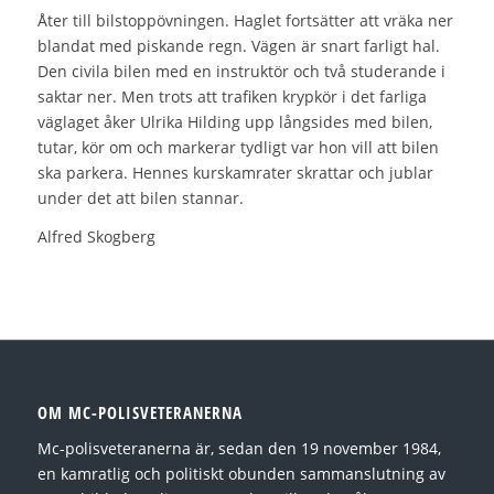
Åter till bilstoppövningen. Haglet fortsätter att vräka ner
blandat med piskande regn. Vägen är snart farligt hal.
Den civila bilen med en instruktör och två studerande i
saktar ner. Men trots att trafiken krypkör i det farliga
väglaget åker Ulrika Hilding upp långsides med bilen,
tutar, kör om och markerar tydligt var hon vill att bilen
ska parkera. Hennes kurskamrater skrattar och jublar
under det att bilen stannar.
Alfred Skogberg
OM MC-POLISVETERANERNA
Mc-polisveteranerna är, sedan den 19 november 1984,
en kamratlig och politiskt obunden sammanslutning av