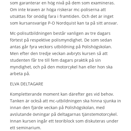
som garanterar en hög nivå på dem som examineras.
Om inte kraven är höga riskerar mc-poliserna att
utsättas för onödig fara i framtiden. Och det är inget
som kursansvarige P-O Nordquist kan ta på sitt ansvar.
Mc-polisutbildningen består vanligen av tre dagars
förtest på respektive polismyndighet. De som sedan
antas går fyra veckors utbildning på Polishögskolan.
Men efter den tredje veckan avbryts kursen så att
studenten får tre till fem dagars praktik på sin
myndighet, och på den motorcykel han eller hon ska
arbeta på.
ELVA DELTAGARE
Kompletterande moment kan därefter ges vid behov.
Tanken är också att mc-utbildningen ska hinna sjunka in
innan den fjärde veckan på Polishögskolan, med
avslutande övningar på deltagarnas tjänstemotorcykel.
Innan kursen ingår ett teoriblock som diskuteras under
ett seminarium.