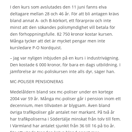
I den kurs som avslutades den 11 juni fanns elva
deltagare mellan 28 och 46 år. För att bli antagen krävs
bland annat A- och B-körkort, ett förarprov och inte
minst att den sökandes polismyndighet vill betala för
den förhoppningsfulle. 82 750 kronor kostar kursen.
Många tycker att det är mycket pengar men inte
kursledare P-O Nordquist.
– Jag var nyligen inbjuden på en kurs i industrivägning.
Den kostade 6 000 kronor, för bara en dags utbildning. I
jämförelse är mc-poliskursen inte alls dyr, säger han.
MC-POLISER PENSIONERAS
Medelåldern bland sex mc-poliser under en kortege
2004 var 59 år. Många mc-poliser går i pension inom ett
decennium, men tillväxten är blygsam. Även bland
övriga trafikpoliser går antalet ner markant. På två år
har trafikpoliserna i Södertälje minskat från tolv till fem.
I Värmland har antalet sjunkit från 36 till 16 på tio år.