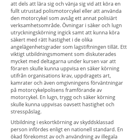
att dels att lära sig och vänja sig vid att köra en
fullt utrustad polismotorcykel eller att använda
den motorcykel som avsåg ett annat polisiärt
verksamhetsområde. Övningar i säker och lugn
utryckningskörning ingick samt att kunna köra
säkert med rätt hastighet i de olika
angelägenhetsgrader som lagstiftningen tillät. Ett
viktigt utbildningsmoment som diskuterades
mycket med deltagarna under kursen var att
föraren skulle kunna uppvisa en säker körning
utifrån organisations krav, uppdragets art,
kamrater och även omgivningens förväntningar
på motorcykelpolisens framförande av
motorcykel. En lugn, trygg och säker körning
skulle kunna uppvisas oavsett hastighet och
stresspåslag.
Utbildning i eskortkörning av skyddsklassad
person infördes enligt en nationell standard.
En
ökad förekomst av och användning av illegala