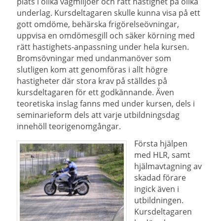
plats i olika vägmiljöer och rätt hastighet på olika
underlag. Kursdeltagaren skulle kunna visa på ett
gott omdöme, behärska frigörelseövningar,
uppvisa en omdömesgill och säker körning med
rätt hastighets-anpassning under hela kursen.
Bromsövningar med undanmanöver som
slutligen kom att genomföras i allt högre
hastigheter där stora krav på ställdes på
kursdeltagaren för ett godkännande. Även
teoretiska inslag fanns med under kursen, dels i
seminarieform dels att varje utbildningsdag
innehöll teorigenomgångar.
Första hjälpen
med HLR, samt
hjälmavtagning av
skadad förare
ingick även i
utbildningen.
Kursdeltagaren