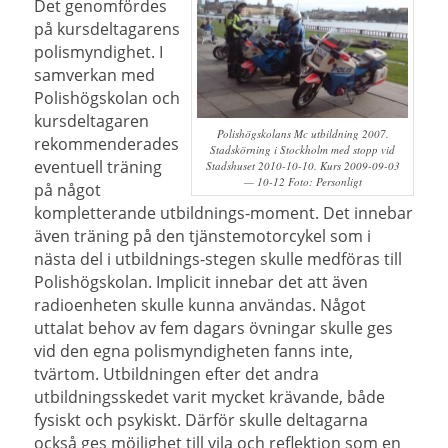
Det genomfördes
på kursdeltagarens
polismyndighet. I
samverkan med
Polishögskolan och
kursdeltagaren
Polishögskolans Mc utbildning 2007.
rekommenderades
Stadskörning i Stockholm med stopp vid
eventuell träning
Stadshuset 2010-10-10. Kurs 2009-09-03
— 10-12 Foto: Personligt
på något
kompletterande utbildnings-moment. Det innebar
även träning på den tjänstemotorcykel som i
nästa del i utbildnings-stegen skulle medföras till
Polishögskolan. Implicit innebar det att även
radioenheten skulle kunna användas.
Något
uttalat behov av fem dagars övningar skulle ges
vid den egna polismyndigheten fanns inte,
tvärtom. Utbildningen efter det andra
utbildningsskedet varit mycket krävande, både
fysiskt och psykiskt. Därför skulle deltagarna
också ges möjlighet till vila och reflektion som en