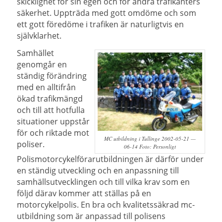
skicklighet för sin egen och för andra trafikanters
säkerhet. Uppträda med gott omdöme och som
ett gott föredöme i trafiken är naturligtvis en
självklarhet.
Samhället
genomgår en
ständig förändring
med en alltifrån
ökad trafikmängd
och till att hotfulla
situationer uppstår
för och riktade mot
MC utbildning i Tullinge 2002-05-21 —
poliser.
06-14 Foto: Personligt
Polismotorcykelförarutbildningen är därför under
en ständig utveckling och en anpassning till
samhällsutvecklingen och till vilka krav som en
följd därav kommer att ställas på en
motorcykelpolis. En bra och kvalitetssäkrad mc-
utbildning som är anpassad till polisens