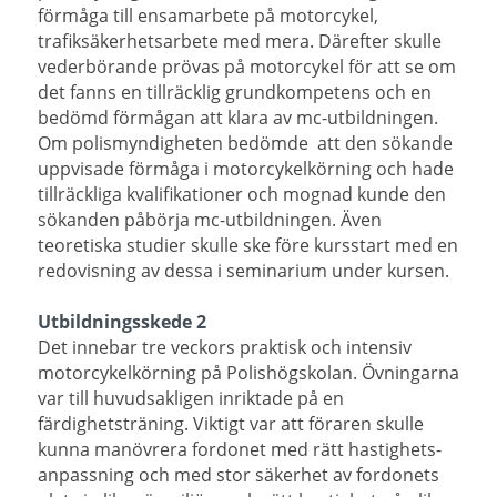
förmåga till ensamarbete på motorcykel,
trafiksäkerhetsarbete med mera. Därefter skulle
vederbörande prövas på motorcykel för att se om
det fanns en tillräcklig grundkompetens och en
bedömd förmågan att klara av mc-utbildningen.
Om polismyndigheten bedömde att den sökande
uppvisade förmåga i motorcykelkörning och hade
tillräckliga kvalifikationer och mognad kunde den
sökanden påbörja mc-utbildningen. Även
teoretiska studier skulle ske före kursstart med en
redovisning av dessa i seminarium under kursen.
Utbildningsskede 2
Det innebar tre veckors praktisk och intensiv
motorcykelkörning på Polishögskolan. Övningarna
var till huvudsakligen inriktade på en
färdighetsträning. Viktigt var att föraren skulle
kunna manövrera fordonet med rätt
hastighets-
anpassning och med stor säkerhet av fordonets