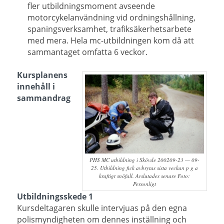
fler utbildningsmoment avseende
motorcykelanvändning vid ordningshållning,
spaningsverksamhet, trafiksäkerhetsarbete
med mera. Hela mc-utbildningen kom då att
sammantaget omfatta 6 veckor.
Kursplanens
innehåll i
sammandrag
PHS MC utbildning i Skövde 200209-23 — 09-
25. Utbildning fick avbrytas sista veckan p g a
kraftigt snöfall. Avslutades senare Foto:
Personligt
Utbildningsskede 1
Kursdeltagaren skulle intervjuas på den egna
polismyndigheten om dennes inställning och