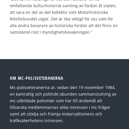
omfattande kulturhistorisk samling av fordon åt staten,
att vara en del av det kollektiv som Motorhistoriska
Riksförbundet utgör. Det är lika viktigt för oss som för
alla andra bevarare av historiska fordon att det finns en
samstämd röst i myndighetsbevakningen.”
OM MC-POLISVETERANERNA
Mc-polisveteranerna är, sedan den 19 november 1984,
en kamratlig och politiskt obunden sammanslutning av
mc-utbildade polismän som har till ändamål att
tillvarata medlemmarnas olika intressen i mc-frågor
samt att stödja och främja motorcyklismens och
trafiksäkerhetens intressen.