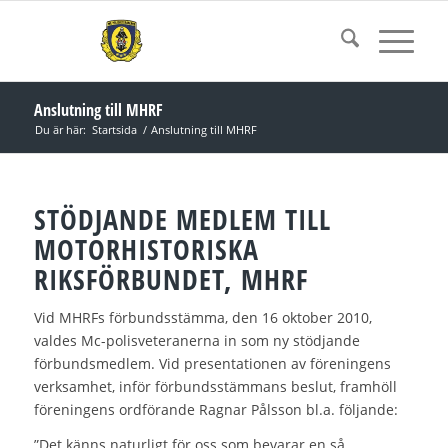
Anslutning till MHRF
Du är här:
Startsida
/
Anslutning till MHRF
STÖDJANDE MEDLEM TILL
MOTORHISTORISKA
RIKSFÖRBUNDET, MHRF
Vid MHRFs förbundsstämma, den 16 oktober 2010,
valdes Mc-polisveteranerna in som ny stödjande
förbundsmedlem. Vid presentationen av föreningens
verksamhet, inför förbundsstämmans beslut, framhöll
föreningens ordförande Ragnar Pålsson bl.a. följande:
”Det känns naturligt för oss som bevarar en så