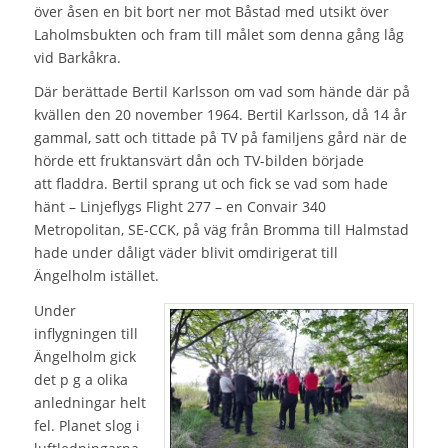
över åsen en bit bort ner mot Båstad med utsikt över
Laholmsbukten och fram till målet som denna gång låg
vid Barkåkra.
Där berättade Bertil Karlsson om vad som hände där på
kvällen den 20 november 1964. Bertil Karlsson, då 14 år
gammal, satt och tittade på TV på familjens gård när de
hörde ett fruktansvärt dån och TV-bilden började
att fladdra. Bertil sprang ut och fick se vad som hade
hänt – Linjeflygs Flight 277 – en Convair 340
Metropolitan, SE-CCK, på väg från Bromma till Halmstad
hade under dåligt väder blivit omdirigerat till
Ängelholm istället.
Under
inflygningen till
Ängelholm gick
det p g a olika
anledningar helt
fel. Planet slog i