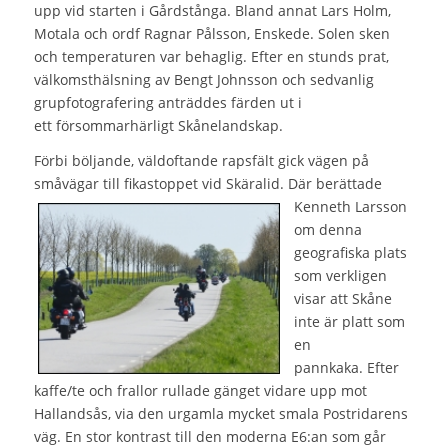
upp vid starten i Gårdstånga. Bland annat Lars Holm,
Motala och ordf Ragnar Pålsson, Enskede. Solen sken
och temperaturen var behaglig. Efter en stunds prat,
välkomsthälsning av Bengt Johnsson och sedvanlig
grupfotografering anträddes färden ut i
ett försommarhärligt Skånelandskap.
Förbi böljande, väldoftande rapsfält gick vägen på
småvägar till fikastoppet
vid Skäralid. Där berättade
Kenneth Larsson
om denna
geografiska plats
som verkligen
visar att Skåne
inte är platt som
en
pannkaka. Efter
kaffe/te och frallor rullade gänget vidare upp mot
Hallandsås, via den urgamla mycket smala Postridarens
väg. En stor kontrast till den moderna E6:an som går