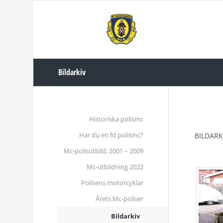
Bildarkiv
Historiska polismc
Har du en fd polismc?
BILDARK
Mc-polisutbild. 2001 – 2009
Mc-utbildning 2022
Polisens motorcyklar
Årets Mc-poliser
Bildarkiv