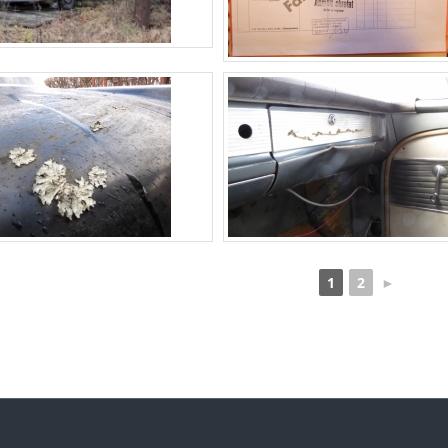
1
2
►