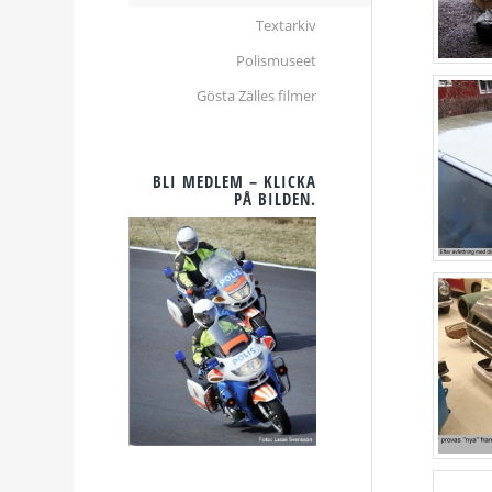
Textarkiv
Polismuseet
Gösta Zälles filmer
BLI MEDLEM – KLICKA
PÅ BILDEN.