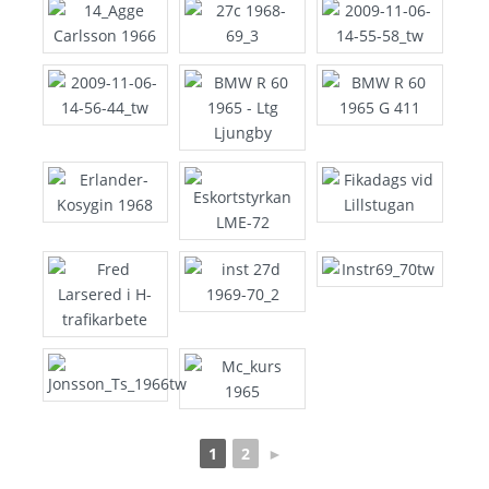
1
2
►